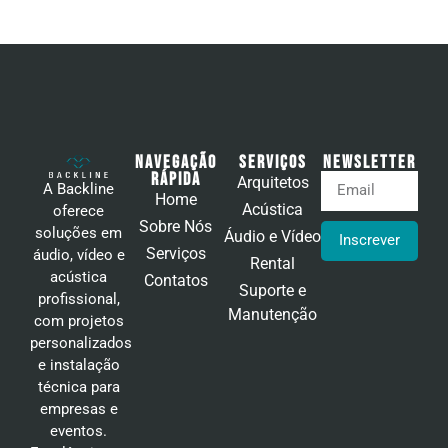
Navegação
Serviços
Newsletter
Rápida
Arquitetos
A Backline
Home
Acústica
oferece
Sobre Nós
soluções em
Áudio e Vídeo
Inscrever
Serviços
áudio, vídeo e
Rental
acústica
Contatos
Suporte e
profissional,
Manutenção
com projetos
personalizados
e instalação
técnica para
empresas e
eventos.