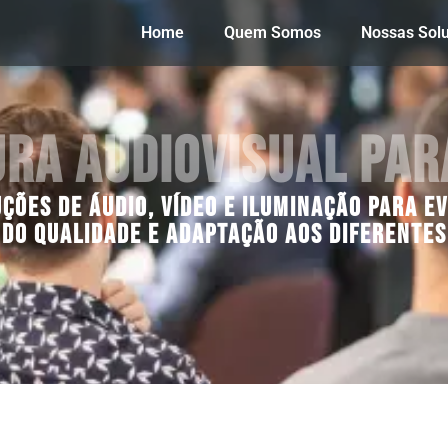
Home
Quem Somos
Nossas Sol
ra Audiovisual par
ões de áudio, vídeo e iluminação para e
do qualidade e adaptação aos diferentes