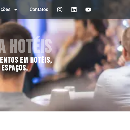
uções
Contatos
a Hotéis
ventos em hotéis,
 espaços.